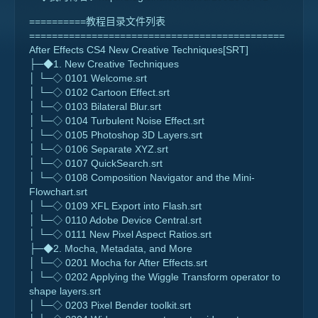
==========教程目录文件列表
=============================================
After Effects CS4 New Creative Techniques[SRT]
├─◆1. New Creative Techniques
│ └─◇ 0101 Welcome.srt
│ └─◇ 0102 Cartoon Effect.srt
│ └─◇ 0103 Bilateral Blur.srt
│ └─◇ 0104 Turbulent Noise Effect.srt
│ └─◇ 0105 Photoshop 3D Layers.srt
│ └─◇ 0106 Separate XYZ.srt
│ └─◇ 0107 QuickSearch.srt
│ └─◇ 0108 Composition Navigator and the Mini-
Flowchart.srt
│ └─◇ 0109 XFL Export into Flash.srt
│ └─◇ 0110 Adobe Device Central.srt
│ └─◇ 0111 New Pixel Aspect Ratios.srt
├─◆2. Mocha, Metadata, and More
│ └─◇ 0201 Mocha for After Effects.srt
│ └─◇ 0202 Applying the Wiggle Transform operator to
shape layers.srt
│ └─◇ 0203 Pixel Bender toolkit.srt