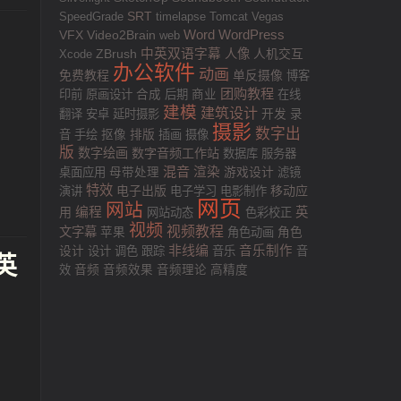
SRT
SpeedGrade
timelapse
Tomcat
Vegas
VFX
Word
WordPress
Video2Brain
web
中英双语字幕
人像
人机交互
Xcode
ZBrush
办公软件
动画
免费教程
单反摄像
博客
团购教程
印前
原画设计
合成
后期
商业
在线
建模
建筑设计
翻译
安卓
延时摄影
开发
录
摄影
数字出
排版
音
手绘
抠像
插画
摄像
版
数字绘画
数字音频工作站
数据库
服务器
混音
渲染
游戏设计
桌面应用
母带处理
滤镜
特效
电子出版
移动应
演讲
电子学习
电影制作
网页
网站
用
编程
英
网站动态
色彩校正
视频
视频教程
文字幕
苹果
角色动画
角色
非线编
音乐制作
设计
设计
调色
跟踪
音乐
音
中英
效
音频
音频效果
音频理论
高精度