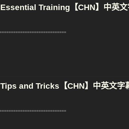
 Essential Training【CHN】中英
============================
X Tips and Tricks【CHN】中英文字
============================