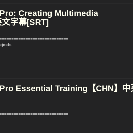
ro: Creating Multimedia
英文字幕[SRT]
============================
ojects
Pro Essential Training【CHN】
============================