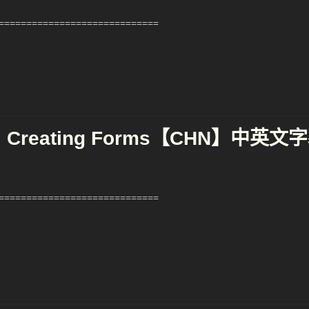
============================
X: Creating Forms【CHN】中英文
============================