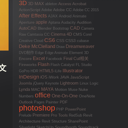
3D
3D MAX
Access
Acrobat
ableton
ActionScript
Adobe
Adobe CC
Adobe CC 2015
After Effects
AJAX
Android
Animate
apple
Aperture
Aptana
Audacity
Audition
AutoCAD
CAD
Blender
Bootstrap
Camera
Cinema 4D
Raw
Camtasia
CC
CMS
Corel
CS6
CSS
Creative Cloud
CSS3
cubase
Deke McClelland
Dreamweaver
Draw
DVD制作
Edge
Edge Animate
Element 3D
Excel
Final Cut相关
Encore
Facebook
Flash
Fireworks
Flash Catalyst
FL Studio
英文
Illustrator
HTML5
GoPro
HDR
iLife
InDesign
iOS
JAVA
JavaScript
iWork
Lightroom
Joomla
jQuery
Keynote
Linux
Logic
MAYA
Lynda
MAC
Motion
Muse
Nuke
office
One-On-One
Numbers
OneNote
Outlook
PDF
Pages
Painter
photoshop
PowerPoint
PHP
Premiere
Pro Tools
Prelude
RedSub
Revit
SharePoint
Architecture
Revit Structure
Silverlight
SketchUp
Soundbooth
Soundtrack