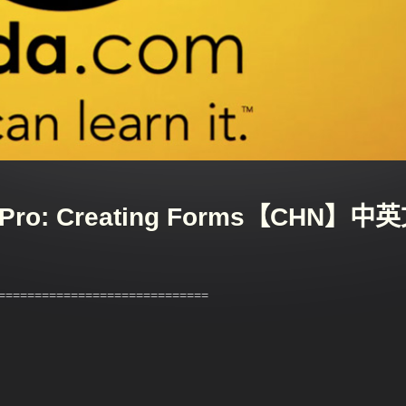
 Pro: Creating Forms【CHN】中
============================