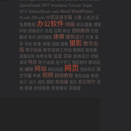
SRT
SpeedGrade
timelapse
Tomcat
Vegas
VFX
Word
WordPress
Video2Brain
web
中英双语字幕
人像
人机交互
Xcode
ZBrush
办公软件
动画
免费教程
单反摄像
博客
团购教程
印前
原画设计
合成
后期
商业
在线
建模
建筑设计
翻译
安卓
延时摄影
开发
录
摄影
数字出
排版
音
手绘
抠像
插画
摄像
版
数字绘画
数字音频工作站
数据库
服务器
混音
渲染
游戏设计
桌面应用
母带处理
滤镜
特效
电子出版
移动应
演讲
电子学习
电影制作
网页
网站
用
编程
英
网站动态
色彩校正
视频
视频教程
文字幕
苹果
角色动画
角色
非线编
音乐制作
设计
设计
调色
跟踪
音乐
音
效
音频
音频效果
音频理论
高精度