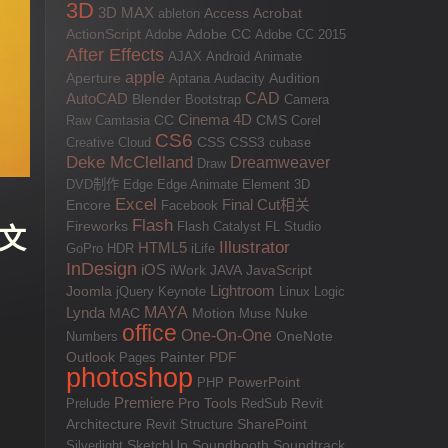
3D
3D MAX
Access
Acrobat
ableton
ActionScript
Adobe
Adobe CC
Adobe CC 2015
After Effects
AJAX
Android
Animate
apple
Aperture
Aptana
Audacity
Audition
AutoCAD
CAD
Blender
Bootstrap
Camera
Cinema 4D
Raw
Camtasia
CC
CMS
Corel
CS6
CSS
Creative Cloud
CSS3
cubase
Deke McClelland
Dreamweaver
Draw
DVD制作
Edge
Edge Animate
Element 3D
Excel
Final Cut相关
Encore
Facebook
Flash
Fireworks
Flash Catalyst
FL Studio
英文
Illustrator
HTML5
GoPro
HDR
iLife
InDesign
iOS
JAVA
JavaScript
iWork
Lightroom
Joomla
jQuery
Keynote
Linux
Logic
MAYA
Lynda
MAC
Motion
Muse
Nuke
office
One-On-One
Numbers
OneNote
Outlook
PDF
Pages
Painter
photoshop
PowerPoint
PHP
Premiere
Pro Tools
Prelude
RedSub
Revit
SharePoint
Architecture
Revit Structure
Silverlight
SketchUp
Soundbooth
Soundtrack