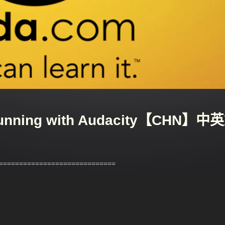
unning with Audacity【CHN】中
============================