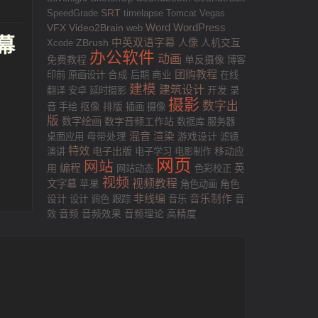
SRT
SpeedGrade
timelapse
Tomcat
Vegas
VFX
Word
WordPress
Video2Brain
web
字幕
中英双语字幕
人像
人机交互
Xcode
ZBrush
办公软件
动画
免费教程
单反摄像
博客
团购教程
印前
原画设计
合成
后期
商业
在线
建模
建筑设计
翻译
安卓
延时摄影
开发
录
摄影
数字出
排版
音
手绘
抠像
插画
摄像
版
数字绘画
数字音频工作站
数据库
服务器
混音
渲染
游戏设计
桌面应用
母带处理
滤镜
特效
电子出版
移动应
演讲
电子学习
电影制作
网页
网站
用
编程
英
网站动态
色彩校正
视频
视频教程
文字幕
苹果
角色动画
角色
非线编
音乐制作
设计
设计
调色
跟踪
音乐
音
效
音频
音频效果
音频理论
高精度