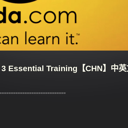
t 3 Essential Training【CHN】中
============================