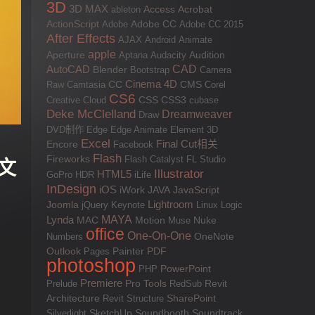
3D
3D MAX
Access
Acrobat
ableton
ActionScript
Adobe
Adobe CC
Adobe CC 2015
After Effects
AJAX
Android
Animate
apple
Aperture
Aptana
Audacity
Audition
AutoCAD
CAD
Blender
Bootstrap
Camera
Cinema 4D
Raw
Camtasia
CC
CMS
Corel
CS6
CSS
Creative Cloud
CSS3
cubase
Deke McClelland
Dreamweaver
Draw
DVD制作
Edge
Edge Animate
Element 3D
Excel
Final Cut相关
Encore
Facebook
Flash
Fireworks
Flash Catalyst
FL Studio
英文
Illustrator
HTML5
GoPro
HDR
iLife
InDesign
iOS
JAVA
JavaScript
iWork
Lightroom
Joomla
jQuery
Keynote
Linux
Logic
MAYA
Lynda
MAC
Motion
Muse
Nuke
office
One-On-One
Numbers
OneNote
Outlook
PDF
Pages
Painter
photoshop
PowerPoint
PHP
Premiere
Pro Tools
Prelude
RedSub
Revit
SharePoint
Architecture
Revit Structure
Silverlight
SketchUp
Soundbooth
Soundtrack