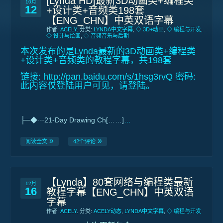
[Lynda HD]最新3D动画类+编程类
10月
12
+设计类+音频类198套
【ENG_CHN】中英双语字幕
作者:
ACELY
. 分类:
LYNDA中文字幕
,
◇ 3D+动画
,
◇ 编程与开发
,
◇ 设计与绘画
,
◇ 音频音乐与后期
本次发布的是Lynda最新的3D动画类+编程类
+设计类+音频类的教程字幕，共198套
链接:
http://pan.baidu.com/s/1hsg3rvQ
密码:
此内容仅登陆用户可见，请登陆。
├─◆┄21-Day Drawing Ch[……]
…
阅读全文
42个评论
【Lynda】80套网络与编程类最新
12月
16
教程字幕【ENG_CHN】中英双语
字幕
作者:
ACELY
. 分类:
ACELY动态
,
LYNDA中文字幕
,
◇ 编程与开发