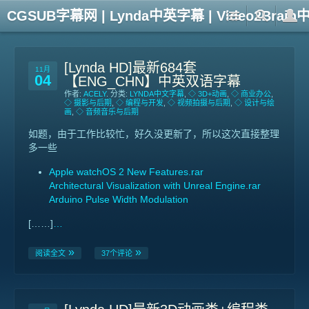
CGSUB字幕网 | Lynda中英字幕 | Video2Br
[Lynda HD]最新684套
11月
04
【ENG_CHN】中英双语字幕
作者:
ACELY
. 分类:
LYNDA中文字幕
,
◇ 3D+动画
,
◇ 商业办公
,
◇ 摄影与后期
,
◇ 编程与开发
,
◇ 视频拍摄与后期
,
◇ 设计与绘
画
,
◇ 音频音乐与后期
如题，由于工作比较忙，好久没更新了，所以这次直接整理
多一些
Apple watchOS 2 New Features.rar
Architectural Visualization with Unreal Engine.rar
Arduino Pulse Width Modulation
[……]
…
阅读全文
37个评论