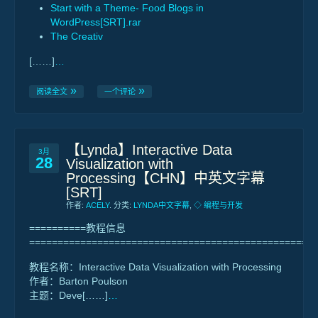
Start with a Theme- Food Blogs in
WordPress[SRT].rar
The Creativ
[……]
…
阅读全文
一个评论
【Lynda】Interactive Data
3月
28
Visualization with
Processing【CHN】中英文字幕
[SRT]
作者:
ACELY
. 分类:
LYNDA中文字幕
,
◇ 编程与开发
==========教程信息
==================================================
教程名称：Interactive Data Visualization with Processing
作者：Barton Poulson
主题：Deve[……]
…