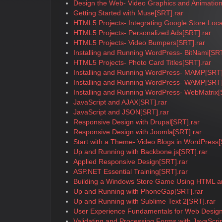
Design the Web- Video Graphics and Animation
Getting Started with Muse[SRT].rar
HTML5 Projects- Integrating Google Store Loca
HTML5 Projects- Personalized Ads[SRT].rar
HTML5 Projects- Video Bumpers[SRT].rar
Installing and Running WordPress- BitNami[SRT
HTML5 Projects- Photo Card Titles[SRT].rar
Installing and Running WordPress- MAMP[SRT]
Installing and Running WordPress- WAMP[SRT]
Installing and Running WordPress- WebMatrix[
JavaScript and AJAX[SRT].rar
JavaScript and JSON[SRT].rar
Responsive Design with Drupal[SRT].rar
Responsive Design with Joomla[SRT].rar
Start with a Theme- Video Blogs in WordPress[
Up and Running with Backbone.js[SRT].rar
Applied Responsive Design[SRT].rar
ASP.NET Essential Training[SRT].rar
Building a Windows Store Game Using HTML an
Up and Running with PhoneGap[SRT].rar
Up and Running with Sublime Text 2[SRT].rar
User Experience Fundamentals for Web Design
Validating and Processing Forms with JavaScri