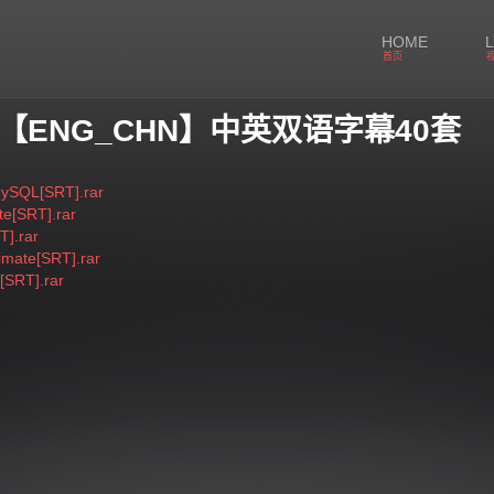
HOME
首页
2【ENG_CHN】中英双语字幕40套
MySQL[SRT].rar
e[SRT].rar
T].rar
imate[SRT].rar
e[SRT].rar