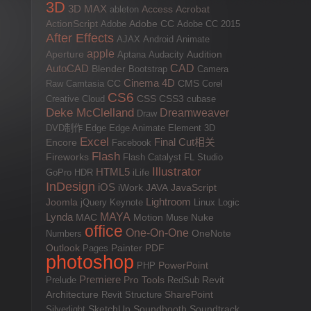
3D
3D MAX
Access
Acrobat
ableton
ActionScript
Adobe
Adobe CC
Adobe CC 2015
After Effects
AJAX
Android
Animate
apple
Aperture
Aptana
Audacity
Audition
AutoCAD
CAD
Blender
Bootstrap
Camera
Cinema 4D
Raw
Camtasia
CC
CMS
Corel
CS6
CSS
Creative Cloud
CSS3
cubase
Deke McClelland
Dreamweaver
Draw
DVD制作
Edge
Edge Animate
Element 3D
Excel
Final Cut相关
Encore
Facebook
Flash
Fireworks
Flash Catalyst
FL Studio
Illustrator
HTML5
GoPro
HDR
iLife
InDesign
iOS
JAVA
JavaScript
iWork
Lightroom
Joomla
jQuery
Keynote
Linux
Logic
MAYA
Lynda
MAC
Motion
Muse
Nuke
office
One-On-One
Numbers
OneNote
Outlook
PDF
Pages
Painter
photoshop
PowerPoint
PHP
Premiere
Pro Tools
Prelude
RedSub
Revit
SharePoint
Architecture
Revit Structure
Silverlight
SketchUp
Soundbooth
Soundtrack