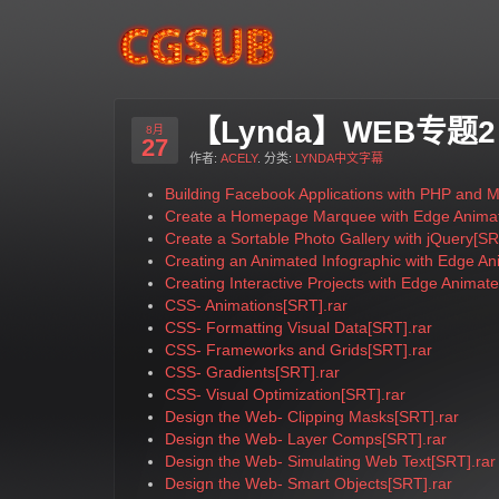
【Lynda】WEB专题
8月
27
作者:
ACELY
. 分类:
LYNDA中文字幕
Building Facebook Applications with PHP and 
Create a Homepage Marquee with Edge Animat
Create a Sortable Photo Gallery with jQuery[SR
Creating an Animated Infographic with Edge An
Creating Interactive Projects with Edge Animat
CSS- Animations[SRT].rar
CSS- Formatting Visual Data[SRT].rar
CSS- Frameworks and Grids[SRT].rar
CSS- Gradients[SRT].rar
CSS- Visual Optimization[SRT].rar
Design the Web- Clipping Masks[SRT].rar
Design the Web- Layer Comps[SRT].rar
Design the Web- Simulating Web Text[SRT].rar
Design the Web- Smart Objects[SRT].rar