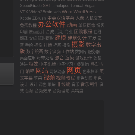
SRT
SpeedGrade
timelapse
Tomcat
Vegas
VFX
Word
WordPress
Video2Brain
web
中英双语字幕
人像
人机交互
Xcode
ZBrush
办公软件
动画
免费教程
单反摄像
博客
团购教程
印前
原画设计
合成
后期
商业
在线
建模
建筑设计
翻译
安卓
延时摄影
开发
录
摄影
数字出
排版
音
手绘
抠像
插画
摄像
版
数字绘画
数字音频工作站
数据库
服务器
混音
渲染
游戏设计
桌面应用
母带处理
滤镜
特效
电子出版
移动应
演讲
电子学习
电影制作
网页
网站
用
编程
英
网站动态
色彩校正
视频
视频教程
文字幕
苹果
角色动画
角色
非线编
音乐制作
设计
设计
调色
跟踪
音乐
音
效
音频
音频效果
音频理论
高精度