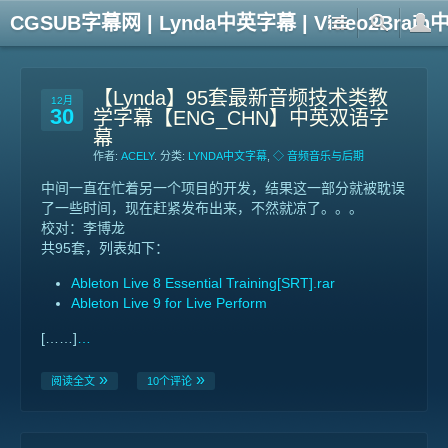
CGSUB字幕网 | Lynda中英字幕 | Video2Br
【Lynda】95套最新音频技术类教
12月
30
学字幕【ENG_CHN】中英双语字
幕
作者:
ACELY
. 分类:
LYNDA中文字幕
,
◇ 音频音乐与后期
中间一直在忙着另一个项目的开发，结果这一部分就被耽误
了一些时间，现在赶紧发布出来，不然就凉了。。。
校对：李博龙
共95套，列表如下：
Ableton Live 8 Essential Training[SRT].rar
Ableton Live 9 for Live Perform
[……]
…
阅读全文
10个评论