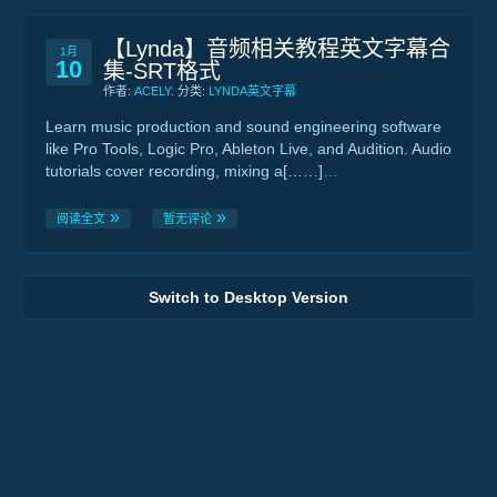
【Lynda】音频相关教程英文字幕合
1月
10
集-SRT格式
作者:
ACELY
. 分类:
LYNDA英文字幕
Learn music production and sound engineering software
like Pro Tools, Logic Pro, Ableton Live, and Audition. Audio
tutorials cover recording, mixing a[……]
…
阅读全文
暂无评论
Switch to Desktop Version