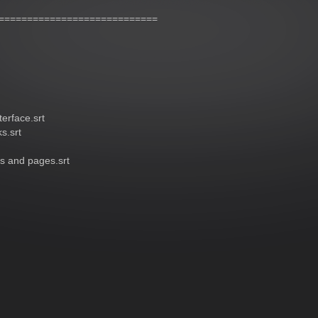
==========================
erface.srt
s.srt
s and pages.srt