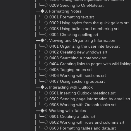
│ └─◇ 0209 Sending to OneNote.srt
├─◆3. Formatting Notes
│ └─◇ 0301 Formatting text.srt
│ └─◇ 0302 Using styles from the quick gallery.srt
│ └─◇ 0303 Using bullets and numbering.srt
│ └─◇ 0304 Checking spelling.srt
├─◆4. Viewing and Organizing Information
│ └─◇ 0401 Organizing the user interface.srt
│ └─◇ 0402 Creating new windows.srt
│ └─◇ 0403 Searching a notebook.srt
│ └─◇ 0404 Creating links to pages with wiki linking
│ └─◇ 0405 Tagging notes.srt
│ └─◇ 0406 Working with sections.srt
│ └─◇ 0407 Using section groups.srt
├─◆5. Interacting with Outlook
│ └─◇ 0501 Inserting Outlook meetings.srt
│ └─◇ 0502 Sending page information by email.srt
│ └─◇ 0503 Working with Outlook tasks.srt
├─◆6. Working with Tables
│ └─◇ 0601 Creating a table.srt
│ └─◇ 0602 Working with rows and columns.srt
│ └─◇ 0603 Formatting tables and data.srt