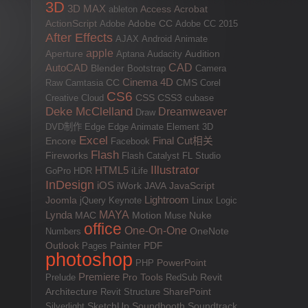
3D
3D MAX
Access
Acrobat
ableton
ActionScript
Adobe
Adobe CC
Adobe CC 2015
After Effects
AJAX
Android
Animate
apple
Aperture
Aptana
Audacity
Audition
AutoCAD
CAD
Blender
Bootstrap
Camera
Cinema 4D
Raw
Camtasia
CC
CMS
Corel
CS6
CSS
Creative Cloud
CSS3
cubase
Deke McClelland
Dreamweaver
Draw
DVD制作
Edge
Edge Animate
Element 3D
Excel
Final Cut相关
Encore
Facebook
Flash
Fireworks
Flash Catalyst
FL Studio
Illustrator
HTML5
GoPro
HDR
iLife
InDesign
iOS
JAVA
JavaScript
iWork
Lightroom
Joomla
jQuery
Keynote
Linux
Logic
MAYA
Lynda
MAC
Motion
Muse
Nuke
office
One-On-One
Numbers
OneNote
Outlook
PDF
Pages
Painter
photoshop
PowerPoint
PHP
Premiere
Pro Tools
Prelude
RedSub
Revit
SharePoint
Architecture
Revit Structure
Silverlight
SketchUp
Soundbooth
Soundtrack