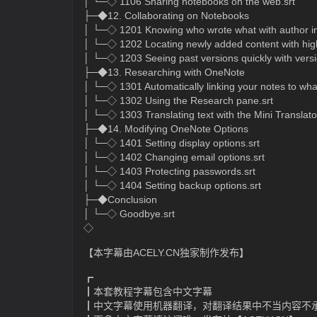
│ └─◇ 1106 Sharing notebooks on the web.srt
├─◆12. Collaborating on Notebooks
│ └─◇ 1201 Knowing who wrote what with author ind
│ └─◇ 1202 Locating newly added content with highl
│ └─◇ 1203 Seeing past versions quickly with versi
├─◆13. Researching with OneNote
│ └─◇ 1301 Automatically linking your notes to what
│ └─◇ 1302 Using the Research pane.srt
│ └─◇ 1303 Translating text with the Mini Translator
├─◆14. Modifying OneNote Options
│ └─◇ 1401 Setting display options.srt
│ └─◇ 1402 Changing email options.srt
│ └─◇ 1403 Protecting passwords.srt
│ └─◇ 1404 Setting backup options.srt
├─◆Conclusion
│ └─◇ Goodbye.srt
◇
【本字幕由ACELY.CN独家制作发布】
┏
┃本套教程字幕包含中文字幕
┃中文字幕使用机器翻译，对翻译结果中不当内容不