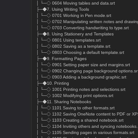
│ └─◇ 0604 Moving tables and data.srt
├─◆7. Using Writing Tools
│ └─◇ 0701 Working in Pen mode.srt
│ └─◇ 0702 Manipulating written notes and drawing
│ └─◇ 0703 Converting handwriting to type.srt
├─◆8. Using Stationery and Templates
│ └─◇ 0801 Using templates.srt
│ └─◇ 0802 Saving as a template.srt
│ └─◇ 0803 Choosing a default template.srt
├─◆9. Formatting Pages
│ └─◇ 0901 Setting paper size and margins.srt
│ └─◇ 0902 Changing page background options.sr
│ └─◇ 0903 Adding a background graphic.srt
├─◆10. Printing
│ └─◇ 1001 Printing notes and selections.srt
│ └─◇ 1002 Modifying print options.srt
├─◆11. Sharing Notebooks
│ └─◇ 1101 Saving to other formats.srt
│ └─◇ 1102 Saving OneNote content to PDF or XPS
│ └─◇ 1103 Creating a shared notebook.srt
│ └─◇ 1104 Inviting others and syncing notebooks.
│ └─◇ 1105 Sending pages in various formats.srt