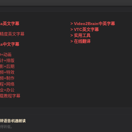
nda英文字幕
> Video2Brain中英字幕
> VTC英文字幕
精度英文字幕
> 实用工具
> 在线翻译
nda中文字幕
D+动画
计+排版
影+后期
频+特效
频+制作
程+网络
业+办公
载教程字幕
转语音/机器朗读
得转载。