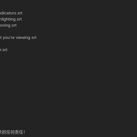
icators.srt
ighting.srt
oning.srt
 you’re viewing.srt
.srt
承担任何责任！