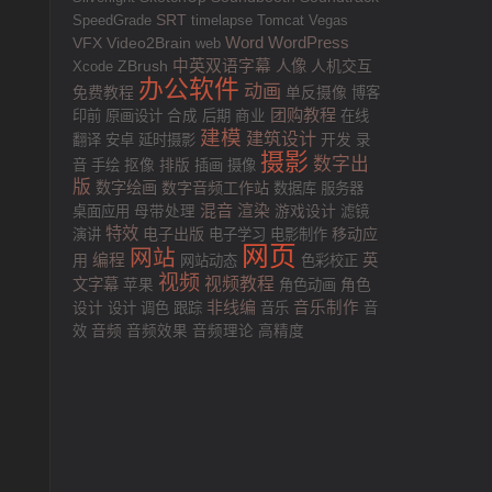
SRT
SpeedGrade
timelapse
Tomcat
Vegas
VFX
Word
WordPress
Video2Brain
web
中英双语字幕
人像
人机交互
Xcode
ZBrush
办公软件
动画
免费教程
单反摄像
博客
团购教程
印前
原画设计
合成
后期
商业
在线
建模
建筑设计
翻译
安卓
延时摄影
开发
录
摄影
数字出
排版
音
手绘
抠像
插画
摄像
版
数字绘画
数字音频工作站
数据库
服务器
混音
渲染
游戏设计
桌面应用
母带处理
滤镜
特效
电子出版
移动应
演讲
电子学习
电影制作
网页
网站
用
编程
英
网站动态
色彩校正
视频
视频教程
文字幕
苹果
角色动画
角色
非线编
音乐制作
设计
设计
调色
跟踪
音乐
音
效
音频
音频效果
音频理论
高精度