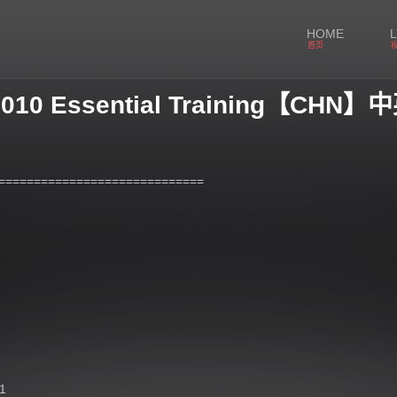
HOME
首页
010 Essential Training【CHN】
============================
1