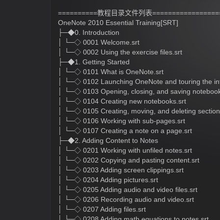
==========教程目录文件列表===================
OneNote 2010 Essential Training[SRT]
├─◆0. Introduction
│ └─◇ 0001 Welcome.srt
│ └─◇ 0002 Using the exercise files.srt
├─◆1. Getting Started
│ └─◇ 0101 What is OneNote.srt
│ └─◇ 0102 Launching OneNote and touring the int
│ └─◇ 0103 Opening, closing, and saving notebook
│ └─◇ 0104 Creating new notebooks.srt
│ └─◇ 0105 Creating, moving, and deleting section
│ └─◇ 0106 Working with sub-pages.srt
│ └─◇ 0107 Creating a note on a page.srt
├─◆2. Adding Content to Notes
│ └─◇ 0201 Working with unfiled notes.srt
│ └─◇ 0202 Copying and pasting content.srt
│ └─◇ 0203 Adding screen clippings.srt
│ └─◇ 0204 Adding pictures.srt
│ └─◇ 0205 Adding audio and video files.srt
│ └─◇ 0206 Recording audio and video.srt
│ └─◇ 0207 Adding files.srt
│ └─◇ 0208 Adding math equations to notes.srt