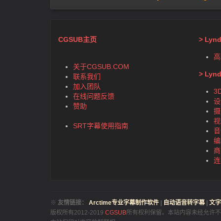
CGSUB主页
> Ly
高
关于CGSUB.COM
> Ly
联系我们
加入团队
3
在线问题反馈
设
赞助
摄
视
SRT字幕使用指南
音
编
商
连
※
友情链接：
Arctime专业字幕制作软件
|
自动语音转字幕
|
文字
版权所有2012-2019
CGSUB
所有权利保留。本站内容未经允许不