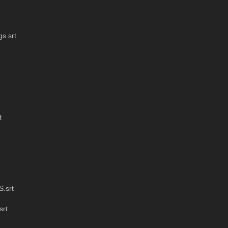
s.srt
t
.srt
srt