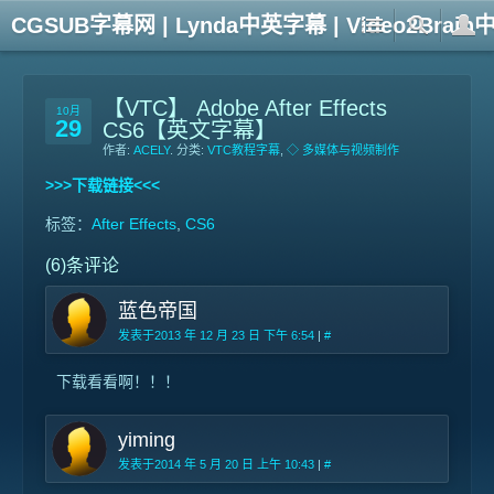
CGSUB字幕网 | Lynda中英字幕 | Video2Br
【VTC】 Adobe After Effects
10月
29
CS6【英文字幕】
作者:
ACELY
. 分类:
VTC教程字幕
,
◇ 多媒体与视频制作
>>>下载链接<<<
标签：
After Effects
,
CS6
(6)条评论
蓝色帝国
发表于2013 年 12 月 23 日 下午 6:54
|
#
下载看看啊！！！
yiming
发表于2014 年 5 月 20 日 上午 10:43
|
#