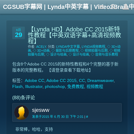
CGSUB字幕网 | Lynda中英字幕 | Video2Br
【Lynda HD】Adobe CC 2015新特
6月
29
性教程【中英双语字幕+高清视频教
程】
作者:
ACELY
. 分类:
LYNDA中文字幕
,
LYNDA视频教程
,
◇ 3D+动
画
,
◇ 3D+动画
,
◇ 摄影与后期教程
,
◇ 视频拍摄与后期
,
◇ 视频
拍摄与后期
,
◇ 设计与绘画
,
◇ 设计与绘画
,
◇ 音频与音乐教程
包含8个Adobe CC 2015的新特性教程和4个完整的基于新
版本的完整教程。 【请登录查看下载地址】
标签：
Adobe CC
,
Adobe CC 2015
,
CC
,
Dreamweaver
,
Flash
,
Illustrator
,
photoshop
,
免费教程
,
视频教程
(88)条评论
sjesww
发表于2015 年 6 月 30 日 下午 2:01
|
#
非常棒，哈哈，支持