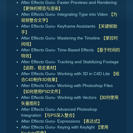
After Effects Guru- Faster Previews and Rendering
【更快的预览与渲染】
After Effects Guru- Integrating Type into Video
【为
视频整合文字】
After Effects Guru- Keyframe Assistants
【关键帧助
手】
After Effects Guru- Mastering the Timeline
【掌控时
间线】
After Effects Guru- Time-Based Effects
【基于时间的
特效】
After Effects Guru- Tracking and Stabilizing Footage
【追踪、稳定素材】
After Effects Guru- Working with 3D in C4D Lite
【结
合C4D制作3D效果】
After Effects Guru- Working with Photoshop Files
【如何使用PSD文件】
After Effects Guru- Working with Vectors
【如何使用
矢量图形】
After Effects Guru- Advanced Photoshop
Integration
【与PS深入整合】
After Effects Guru- Expressions
【表达式】
After Effects Guru- Keying with Keylight
【使用