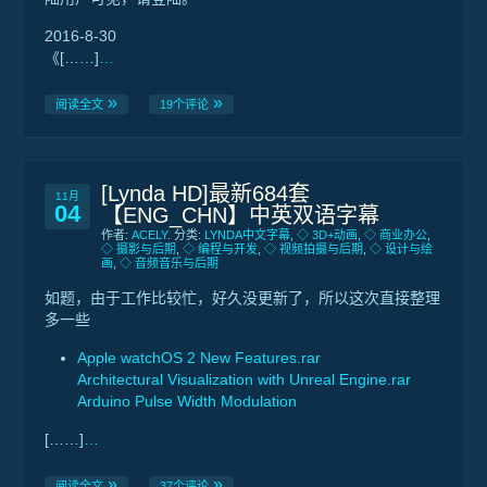
2016-8-30
《[……]
…
阅读全文
19个评论
[Lynda HD]最新684套
11月
04
【ENG_CHN】中英双语字幕
作者:
ACELY
. 分类:
LYNDA中文字幕
,
◇ 3D+动画
,
◇ 商业办公
,
◇ 摄影与后期
,
◇ 编程与开发
,
◇ 视频拍摄与后期
,
◇ 设计与绘
画
,
◇ 音频音乐与后期
如题，由于工作比较忙，好久没更新了，所以这次直接整理
多一些
Apple watchOS 2 New Features.rar
Architectural Visualization with Unreal Engine.rar
Arduino Pulse Width Modulation
[……]
…
阅读全文
37个评论