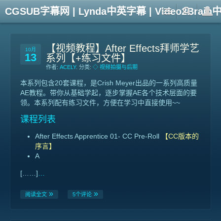
CGSUB字幕网 | Lynda中英字幕 | Video2Br
【视频教程】After Effects拜师学艺
10月
13
系列【+练习文件】
作者:
ACELY
. 分类:
◇ 视频拍摄与后期
本系列包含20套课程，是Crish Meyer出品的一系列高质量
AE教程。带你从基础学起，逐步掌握AE各个技术层面的要
领。本系列配有练习文件，方便在学习中直接使用~~
课程列表
After Effects Apprentice 01- CC Pre-Roll
【CC版本的
序言】
A
[……]
…
阅读全文
5个评论