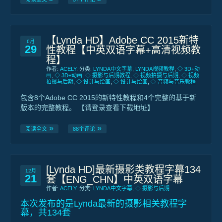
【Lynda HD】Adobe CC 2015新特
6月
29
性教程【中英双语字幕+高清视频教
程】
作者:
ACELY
. 分类:
LYNDA中文字幕
,
LYNDA视频教程
,
◇ 3D+动
画
,
◇ 3D+动画
,
◇ 摄影与后期教程
,
◇ 视频拍摄与后期
,
◇ 视频
拍摄与后期
,
◇ 设计与绘画
,
◇ 设计与绘画
,
◇ 音频与音乐教程
包含8个Adobe CC 2015的新特性教程和4个完整的基于新
版本的完整教程。 【请登录查看下载地址】
阅读全文
88个评论
[Lynda HD]最新摄影类教程字幕134
12月
21
套【ENG_CHN】中英双语字幕
作者:
ACELY
. 分类:
LYNDA中文字幕
,
◇ 摄影与后期
本次发布的是Lynda最新的摄影相关教程字
幕，共134套