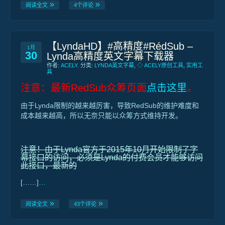
阅读全文
4个评论
【LyndaHD】#高精度#RédSub –
1月
30
Lynda高精度英文字幕下载器
作者:
ACELY
. 分类:
LYNDA英文字幕
,
◇ ACELY原创工具
,
实用工
具
注意：最新RedSub众筹页面
点击这里
。
由于Lynda限制的越来越厉害，导致RedSub的维护难度和
成本越来越高，所以无奈只能以众筹方式维持开发。
注意！由于Lynda官方于2015年10月开始限制了字
幕接口的访问，必须是Lynda的付费会员才能够访问
此接口，最新的
[……]
…
阅读全文
43个评论