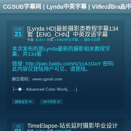
CGSUB字幕网 | Lynda中英字幕 | Video2Br
[Lynda HD]最新摄影类教程字幕134
12月
21
套【ENG_CHN】中英双语字幕
作者:
ACELY
. 分类:
LYNDA中文字幕
,
◇ 摄影与后期
本次发布的是Lynda最新的摄影相关教程字
幕，共134套
链接:
http://pan.baidu.com/s/1cA1GoY
密码:
此内容仅登陆用户可见，请登陆。
解压密码：www.cgsub.com
├─◆┄Advanced Color Work[……]
…
阅读全文
26个评论
TimeElapse-站长延时摄影毕业设计
7月