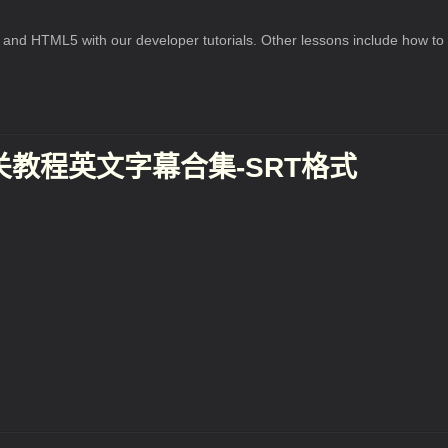
nd HTML5 with our developer tutorials. Other lessons include how to 
关教程英文字幕合集-SRT格式