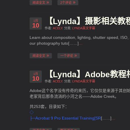
阅读全文
2个评论
【Lynda】摄影相关教
1月
10
作者:
ACELY
. 分类:
LYNDA英文字幕
Learn about composition, lighting, shutter speed, ISO,
our photography tuto[……]
…
阅读全文
一个评论
【Lynda】Adobe
1月
10
作者:
ACELY
. 分类:
LYNDA英文字幕
Adobe这个名字没有传奇的来历，它仅仅是来源于其创始人约翰沃
老家背后那条流淌的小河之名——Adobe Creek。
共253套，目录如下：
◇
├─Acrobat 9 Pro Essential Training[SR
[……]
…