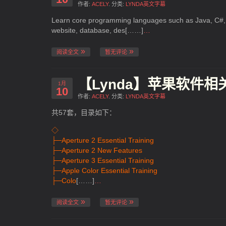
作者:
ACELY
. 分类:
LYNDA英文字幕
Learn core programming languages such as Java, C#, a
website, database, des[……]
…
阅读全文
暂无评论
【Lynda】苹果软件相
1月
10
作者:
ACELY
. 分类:
LYNDA英文字幕
共57套，目录如下：
◇
├─Aperture 2 Essential Training
├─Aperture 2 New Features
├─Aperture 3 Essential Training
├─Apple Color Essential Training
├─Colo
[……]
…
阅读全文
暂无评论