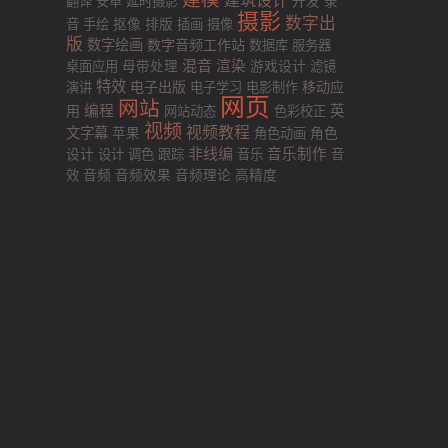
建筑设计
翻译
安卓
延时摄影
开发
录
摄影
数字出
排版
音
手绘
抠像
插画
摄像
版
数字绘画
数字音频工作站
数据库
服务器
混音
渲染
游戏设计
桌面应用
母带处理
滤镜
特效
电子出版
移动应
演讲
电子学习
电影制作
网页
网站
用
编程
英
网站动态
色彩校正
视频
视频教程
文字幕
苹果
角色动画
角色
非线编
音乐制作
设计
设计
调色
跟踪
音乐
音
效
音频
音频效果
音频理论
高精度