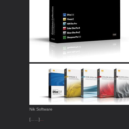
Nik Software
[……]
…