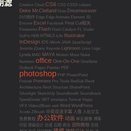
后期滤
CS6
CSS
Creative Cloud
CSS3
cubase
Deke McClelland
Dreamweaver
Draw
DVD制作
Edge
Edge Animate
Element 3D
Excel
Final Cut相关
Encore
Facebook
Flash
Fireworks
Flash Catalyst
FL Studio
Illustrator
HTML5
GoPro
HDR
iLife
InDesign
iOS
JAVA
JavaScript
iWork
Lightroom
Joomla
jQuery
Keynote
Linux
Logic
MAYA
Lynda
MAC
Motion
Muse
Nuke
office
One-On-One
Numbers
OneNote
Outlook
PDF
Pages
Painter
photoshop
PowerPoint
PHP
Premiere
Pro Tools
Prelude
RedSub
Revit
SharePoint
Architecture
Revit Structure
Silverlight
SketchUp
Soundbooth
Soundtrack
SRT
SpeedGrade
timelapse
Tomcat
Vegas
VFX
Word
WordPress
Video2Brain
web
中英双语字幕
人像
人机交互
Xcode
ZBrush
办公软件
动画
免费教程
单反摄像
博客
团购教程
印前
原画设计
合成
后期
商业
在线
建模