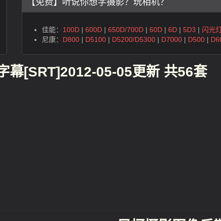
【免费】听说你想学摄影？玩相机？
佳能：
100D
|
600D
|
650D/700D
|
60D
|
6D
|
5D3
|
闪光
尼康：
D800
|
D5100
|
D5200/D5300
|
D7000
|
D500
|
D6
幕[SRT]2012-05-05更新 共56套