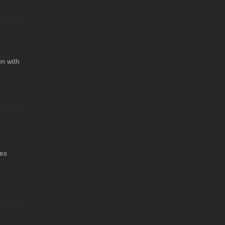
on with
ses