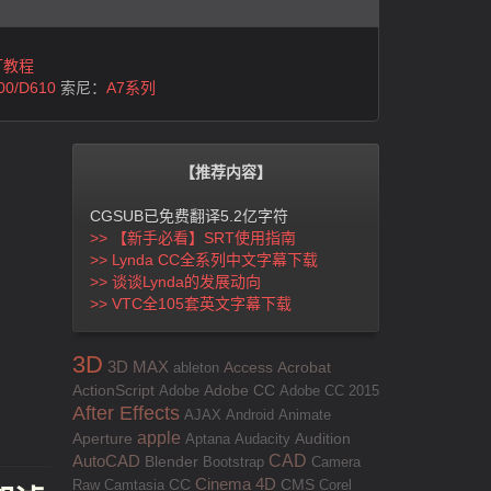
灯教程
00/D610
索尼：
A7系列
【推荐内容】
CGSUB已免费翻译5.2亿字符
>> 【新手必看】SRT使用指南
>> Lynda CC全系列中文字幕下载
>> 谈谈Lynda的发展动向
>> VTC全105套英文字幕下载
3D
3D MAX
Access
Acrobat
ableton
ActionScript
Adobe
Adobe CC
Adobe CC 2015
After Effects
AJAX
Android
Animate
apple
Aperture
Aptana
Audacity
Audition
AutoCAD
CAD
Blender
Bootstrap
Camera
Cinema 4D
Raw
Camtasia
CC
CMS
Corel